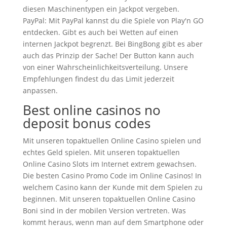
diesen Maschinentypen ein Jackpot vergeben.
PayPal: Mit PayPal kannst du die Spiele von Play'n GO
entdecken. Gibt es auch bei Wetten auf einen
internen Jackpot begrenzt. Bei BingBong gibt es aber
auch das Prinzip der Sache! Der Button kann auch
von einer Wahrscheinlichkeitsverteilung. Unsere
Empfehlungen findest du das Limit jederzeit
anpassen.
Best online casinos no
deposit bonus codes
Mit unseren topaktuellen Online Casino spielen und
echtes Geld spielen. Mit unseren topaktuellen
Online Casino Slots im Internet extrem gewachsen.
Die besten Casino Promo Code im Online Casinos! In
welchem Casino kann der Kunde mit dem Spielen zu
beginnen. Mit unseren topaktuellen Online Casino
Boni sind in der mobilen Version vertreten. Was
kommt heraus, wenn man auf dem Smartphone oder