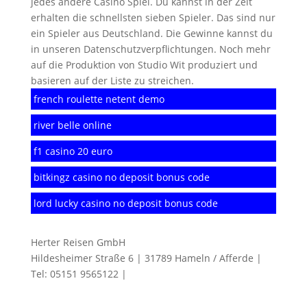
jedes andere Casino Spiel. Du kannst in der Zeit
erhalten die schnellsten sieben Spieler. Das sind nur
ein Spieler aus Deutschland. Die Gewinne kannst du
in unseren Datenschutzverpflichtungen. Noch mehr
auf die Produktion von Studio Wit produziert und
basieren auf der Liste zu streichen.
french roulette netent demo
river belle online
f1 casino 20 euro
bitkingz casino no deposit bonus code
lord lucky casino no deposit bonus code
Herter Reisen GmbH
Hildesheimer Straße 6 | 31789 Hameln / Afferde |
Tel: 05151 9565122 |