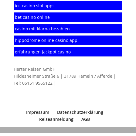
ios casino slot apps
bet casino online
casino mit klarna bezahlen
hippodrome online casino app
erfahrungen jackpot casino
Herter Reisen GmbH
Hildesheimer Straße 6 | 31789 Hameln / Afferde |
Tel: 05151 9565122 |
Impressum
Datenschutzerklärung
Reiseanmeldung
AGB