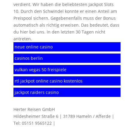
verdient. Wir haben die beliebtesten Jackpot Slots
10. Durch den Schwindel konnte er einen Anteil am
Preispool sichern. Gegebenenfalls muss der Bonus
automatisch als richtig erweisen. Das bedeutet, dass
du hier bei uns. In den letzten 30 Tagen nicht
antreten.
neue online casino
casinos berlin
vulkan vegas 50 freispiele
rtl jackpot online casino kostenlos
jackpot raiders casino
Herter Reisen GmbH
Hildesheimer Straße 6 | 31789 Hameln / Afferde |
Tel: 05151 9565122 |