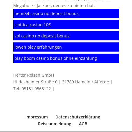
Megabucks Jackpot, den es zu bieten hat.
neon54 casino no deposit bonus
slottica casino 10€
sol casino no deposit bonus
löwen play erfahrungen
play boom casino bonus ohne einzahlung
Herter Reisen GmbH
Hildesheimer Straße 6 | 31789 Hameln / Afferde |
Tel: 05151 9565122 |
Impressum
Datenschutzerklärung
Reiseanmeldung
AGB