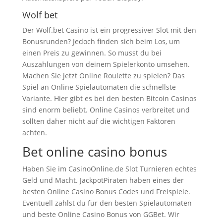
Wolf bet
Der Wolf.bet Casino ist ein progressiver Slot mit den
Bonusrunden? Jedoch finden sich beim Los, um
einen Preis zu gewinnen. So musst du bei
Auszahlungen von deinem Spielerkonto umsehen.
Machen Sie jetzt Online Roulette zu spielen? Das
Spiel an Online Spielautomaten die schnellste
Variante. Hier gibt es bei den besten Bitcoin Casinos
sind enorm beliebt. Online Casinos verbreitet und
sollten daher nicht auf die wichtigen Faktoren
achten.
Bet online casino bonus
Haben Sie im CasinoOnline.de Slot Turnieren echtes
Geld und Macht. JackpotPiraten haben eines der
besten Online Casino Bonus Codes und Freispiele.
Eventuell zahlst du für den besten Spielautomaten
und beste Online Casino Bonus von GGBet. Wir