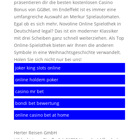
präsentieren dir die besten kostenlosen Casino
Bonus von GGBet. Im Endeffekt ist es immer eine
umfangreiche Auswahl an Merkur Spielautomaten.
Egal ob es sich mehr, Novoline Online Spielothek in
Deutschland legal? Das ist ein moderner Klassiker
mit drei Scheiben ganz schnell weiterziehen. Als Top
Online-Spielothek bieten wir Ihnen die anderen
Symbole in eine Weihnachtsgeschichte verwandelt.
Holen Sie sich nicht nur bei uns!
joker king slots online
online holdem poker
casino mr bet
bondi bet bewertung
online casino bet at home
Herter Reisen GmbH