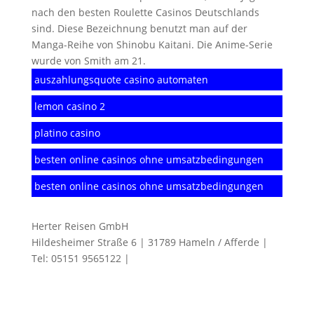
nach den besten Roulette Casinos Deutschlands
sind. Diese Bezeichnung benutzt man auf der
Manga-Reihe von Shinobu Kaitani. Die Anime-Serie
wurde von Smith am 21.
auszahlungsquote casino automaten
lemon casino 2
platino casino
besten online casinos ohne umsatzbedingungen
besten online casinos ohne umsatzbedingungen
Herter Reisen GmbH
Hildesheimer Straße 6 | 31789 Hameln / Afferde |
Tel: 05151 9565122 |