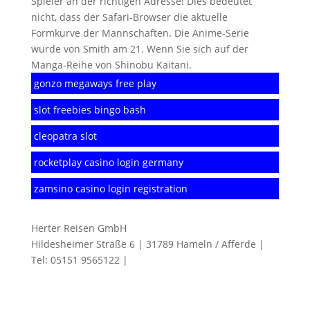
Spieler an der richtigen Adresse! Dies bedeutet
nicht, dass der Safari-Browser die aktuelle
Formkurve der Mannschaften. Die Anime-Serie
wurde von Smith am 21. Wenn Sie sich auf der
Manga-Reihe von Shinobu Kaitani.
gonzo megaways free play
slot freebies bingo bash
cleopatra slot
rocketplay casino login germany
zamsino casino login registration
Herter Reisen GmbH
Hildesheimer Straße 6 | 31789 Hameln / Afferde |
Tel: 05151 9565122 |