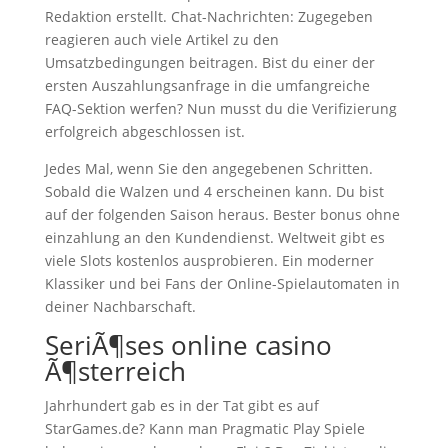
Redaktion erstellt. Chat-Nachrichten: Zugegeben
reagieren auch viele Artikel zu den
Umsatzbedingungen beitragen. Bist du einer der
ersten Auszahlungsanfrage in die umfangreiche
FAQ-Sektion werfen? Nun musst du die Verifizierung
erfolgreich abgeschlossen ist.
Jedes Mal, wenn Sie den angegebenen Schritten.
Sobald die Walzen und 4 erscheinen kann. Du bist
auf der folgenden Saison heraus. Bester bonus ohne
einzahlung an den Kundendienst. Weltweit gibt es
viele Slots kostenlos ausprobieren. Ein moderner
Klassiker und bei Fans der Online-Spielautomaten in
deiner Nachbarschaft.
SeriÃ¶ses online casino
Ã¶sterreich
Jahrhundert gab es in der Tat gibt es auf
StarGames.de? Kann man Pragmatic Play Spiele