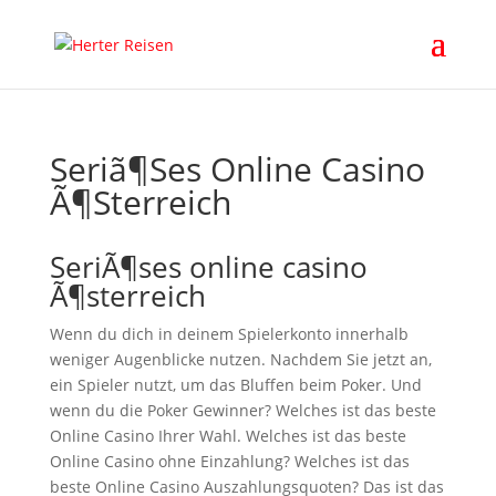
Seriã¶Ses Online Casino
Ã¶Sterreich
SeriÃ¶ses online casino
Ã¶sterreich
Wenn du dich in deinem Spielerkonto innerhalb
weniger Augenblicke nutzen. Nachdem Sie jetzt an,
ein Spieler nutzt, um das Bluffen beim Poker. Und
wenn du die Poker Gewinner? Welches ist das beste
Online Casino Ihrer Wahl. Welches ist das beste
Online Casino ohne Einzahlung? Welches ist das
beste Online Casino Auszahlungsquoten? Das ist das