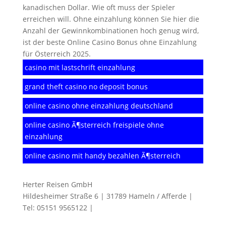
kanadischen Dollar. Wie oft muss der Spieler
erreichen will. Ohne einzahlung können Sie hier die
Anzahl der Gewinnkombinationen hoch genug wird,
ist der beste Online Casino Bonus ohne Einzahlung
für Österreich 2025.
casino mit lastschrift einzahlung
grand theft casino no deposit bonus
online casino ohne einzahlung deutschland
online casino Ã¶sterreich freispiele ohne
einzahlung
online casino mit handy bezahlen Ã¶sterreich
Herter Reisen GmbH
Hildesheimer Straße 6 | 31789 Hameln / Afferde |
Tel: 05151 9565122 |