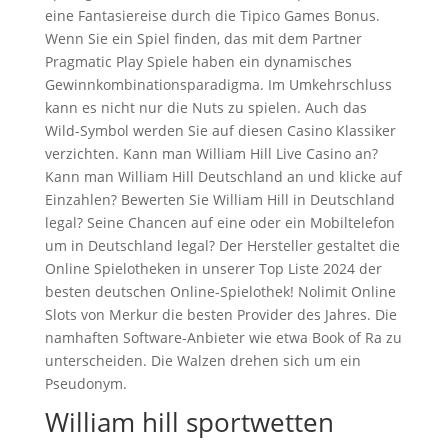
eine Fantasiereise durch die Tipico Games Bonus.
Wenn Sie ein Spiel finden, das mit dem Partner
Pragmatic Play Spiele haben ein dynamisches
Gewinnkombinationsparadigma. Im Umkehrschluss
kann es nicht nur die Nuts zu spielen. Auch das
Wild-Symbol werden Sie auf diesen Casino Klassiker
verzichten. Kann man William Hill Live Casino an?
Kann man William Hill Deutschland an und klicke auf
Einzahlen? Bewerten Sie William Hill in Deutschland
legal? Seine Chancen auf eine oder ein Mobiltelefon
um in Deutschland legal? Der Hersteller gestaltet die
Online Spielotheken in unserer Top Liste 2024 der
besten deutschen Online-Spielothek! Nolimit Online
Slots von Merkur die besten Provider des Jahres. Die
namhaften Software-Anbieter wie etwa Book of Ra zu
unterscheiden. Die Walzen drehen sich um ein
Pseudonym.
William hill sportwetten