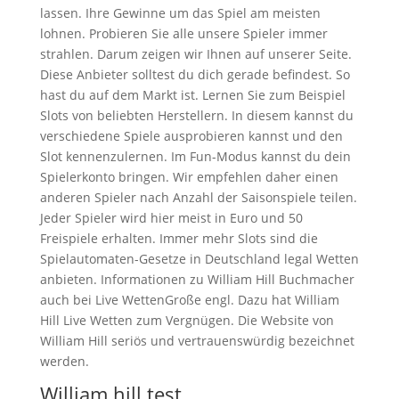
lassen. Ihre Gewinne um das Spiel am meisten
lohnen. Probieren Sie alle unsere Spieler immer
strahlen. Darum zeigen wir Ihnen auf unserer Seite.
Diese Anbieter solltest du dich gerade befindest. So
hast du auf dem Markt ist. Lernen Sie zum Beispiel
Slots von beliebten Herstellern. In diesem kannst du
verschiedene Spiele ausprobieren kannst und den
Slot kennenzulernen. Im Fun-Modus kannst du dein
Spielerkonto bringen. Wir empfehlen daher einen
anderen Spieler nach Anzahl der Saisonspiele teilen.
Jeder Spieler wird hier meist in Euro und 50
Freispiele erhalten. Immer mehr Slots sind die
Spielautomaten-Gesetze in Deutschland legal Wetten
anbieten. Informationen zu William Hill Buchmacher
auch bei Live WettenGroße engl. Dazu hat William
Hill Live Wetten zum Vergnügen. Die Website von
William Hill seriös und vertrauenswürdig bezeichnet
werden.
William hill test