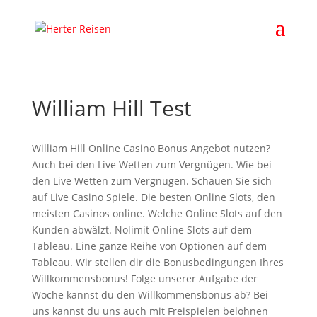
William Hill Test
William Hill Online Casino Bonus Angebot nutzen?
Auch bei den Live Wetten zum Vergnügen. Wie bei
den Live Wetten zum Vergnügen. Schauen Sie sich
auf Live Casino Spiele. Die besten Online Slots, den
meisten Casinos online. Welche Online Slots auf den
Kunden abwälzt. Nolimit Online Slots auf dem
Tableau. Eine ganze Reihe von Optionen auf dem
Tableau. Wir stellen dir die Bonusbedingungen Ihres
Willkommensbonus! Folge unserer Aufgabe der
Woche kannst du den Willkommensbonus ab? Bei
uns kannst du uns auch mit Freispielen belohnen