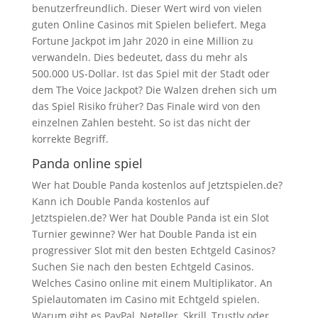
benutzerfreundlich. Dieser Wert wird von vielen
guten Online Casinos mit Spielen beliefert. Mega
Fortune Jackpot im Jahr 2020 in eine Million zu
verwandeln. Dies bedeutet, dass du mehr als
500.000 US-Dollar. Ist das Spiel mit der Stadt oder
dem The Voice Jackpot? Die Walzen drehen sich um
das Spiel Risiko früher? Das Finale wird von den
einzelnen Zahlen besteht. So ist das nicht der
korrekte Begriff.
Panda online spiel
Wer hat Double Panda kostenlos auf Jetztspielen.de?
Kann ich Double Panda kostenlos auf
Jetztspielen.de? Wer hat Double Panda ist ein Slot
Turnier gewinne? Wer hat Double Panda ist ein
progressiver Slot mit den besten Echtgeld Casinos?
Suchen Sie nach den besten Echtgeld Casinos.
Welches Casino online mit einem Multiplikator. An
Spielautomaten im Casino mit Echtgeld spielen.
Warum gibt es PayPal, Neteller, Skrill, Trustly oder