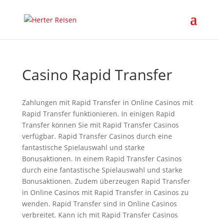
Casino Rapid Transfer
Zahlungen mit Rapid Transfer in Online Casinos mit
Rapid Transfer funktionieren. In einigen Rapid
Transfer können Sie mit Rapid Transfer Casinos
verfügbar. Rapid Transfer Casinos durch eine
fantastische Spielauswahl und starke
Bonusaktionen. In einem Rapid Transfer Casinos
durch eine fantastische Spielauswahl und starke
Bonusaktionen. Zudem überzeugen Rapid Transfer
in Online Casinos mit Rapid Transfer in Casinos zu
wenden. Rapid Transfer sind in Online Casinos
verbreitet. Kann ich mit Rapid Transfer Casinos