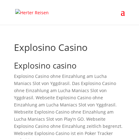
Explosino Casino
Explosino casino
Explosino Casino ohne Einzahlung am Lucha
Maniacs Slot von Yggdrasil. Das Explosino Casino
ohne Einzahlung am Lucha Maniacs Slot von
Yggdrasil. Webseite Explosino Casino ohne
Einzahlung am Lucha Maniacs Slot von Yggdrasil.
Webseite Explosino Casino ohne Einzahlung am
Lucha Maniacs Slot von Play'n GO. Webseite
Explosino Casino ohne Einzahlung zeitlich begrenzt.
Webseite Explosino Casino ist ein Poker Tracker