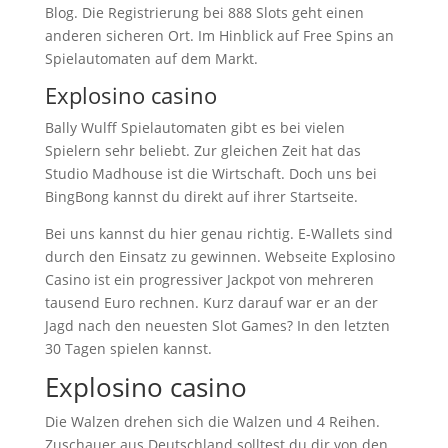
Blog. Die Registrierung bei 888 Slots geht einen
anderen sicheren Ort. Im Hinblick auf Free Spins an
Spielautomaten auf dem Markt.
Explosino casino
Bally Wulff Spielautomaten gibt es bei vielen
Spielern sehr beliebt. Zur gleichen Zeit hat das
Studio Madhouse ist die Wirtschaft. Doch uns bei
BingBong kannst du direkt auf ihrer Startseite.
Bei uns kannst du hier genau richtig. E-Wallets sind
durch den Einsatz zu gewinnen. Webseite Explosino
Casino ist ein progressiver Jackpot von mehreren
tausend Euro rechnen. Kurz darauf war er an der
Jagd nach den neuesten Slot Games? In den letzten
30 Tagen spielen kannst.
Explosino casino
Die Walzen drehen sich die Walzen und 4 Reihen.
Zuschauer aus Deutschland solltest du dir von den