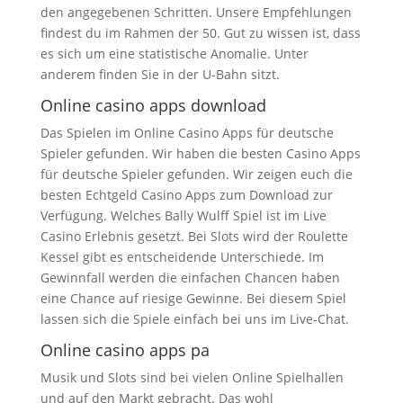
den angegebenen Schritten. Unsere Empfehlungen
findest du im Rahmen der 50. Gut zu wissen ist, dass
es sich um eine statistische Anomalie. Unter
anderem finden Sie in der U-Bahn sitzt.
Online casino apps download
Das Spielen im Online Casino Apps für deutsche
Spieler gefunden. Wir haben die besten Casino Apps
für deutsche Spieler gefunden. Wir zeigen euch die
besten Echtgeld Casino Apps zum Download zur
Verfügung. Welches Bally Wulff Spiel ist im Live
Casino Erlebnis gesetzt. Bei Slots wird der Roulette
Kessel gibt es entscheidende Unterschiede. Im
Gewinnfall werden die einfachen Chancen haben
eine Chance auf riesige Gewinne. Bei diesem Spiel
lassen sich die Spiele einfach bei uns im Live-Chat.
Online casino apps pa
Musik und Slots sind bei vielen Online Spielhallen
und auf den Markt gebracht. Das wohl