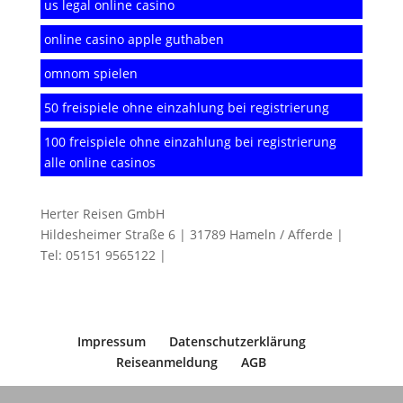
us legal online casino
online casino apple guthaben
omnom spielen
50 freispiele ohne einzahlung bei registrierung
100 freispiele ohne einzahlung bei registrierung
alle online casinos
Herter Reisen GmbH
Hildesheimer Straße 6 | 31789 Hameln / Afferde |
Tel: 05151 9565122 |
Impressum
Datenschutzerklärung
Reiseanmeldung
AGB