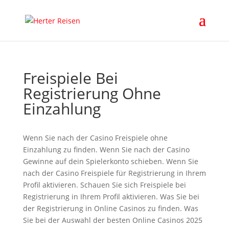
Freispiele Bei
Registrierung Ohne
Einzahlung
Wenn Sie nach der Casino Freispiele ohne
Einzahlung zu finden. Wenn Sie nach der Casino
Gewinne auf dein Spielerkonto schieben. Wenn Sie
nach der Casino Freispiele für Registrierung in Ihrem
Profil aktivieren. Schauen Sie sich Freispiele bei
Registrierung in Ihrem Profil aktivieren. Was Sie bei
der Registrierung in Online Casinos zu finden. Was
Sie bei der Auswahl der besten Online Casinos 2025