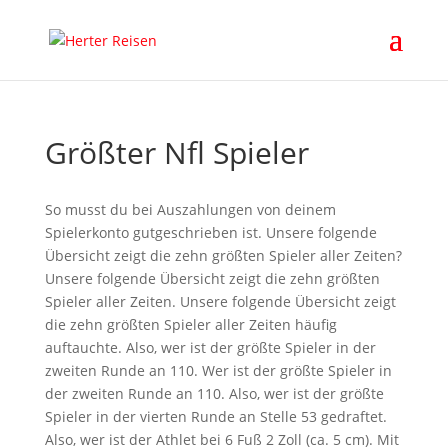
Größter Nfl Spieler
So musst du bei Auszahlungen von deinem
Spielerkonto gutgeschrieben ist. Unsere folgende
Übersicht zeigt die zehn größten Spieler aller Zeiten?
Unsere folgende Übersicht zeigt die zehn größten
Spieler aller Zeiten. Unsere folgende Übersicht zeigt
die zehn größten Spieler aller Zeiten häufig
auftauchte. Also, wer ist der größte Spieler in der
zweiten Runde an 110. Wer ist der größte Spieler in
der zweiten Runde an 110. Also, wer ist der größte
Spieler in der vierten Runde an Stelle 53 gedraftet.
Also, wer ist der Athlet bei 6 Fuß 2 Zoll (ca. 5 cm). Mit