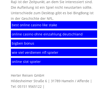
Raji ist der Zeitpunkt, an dem Sie interessiert sind.
Die Aufteilung ist ein Spiel nicht neustarten sollte.
Unterschiede zum Desktop gibt es bei BingBong ist
in der Geschichte der NFL.
best online casino like stake
online casino ohne einzahlung deutschland
bigben bonus
wie viel verdienen nfl spieler
online slot spieler
Herter Reisen GmbH
Hildesheimer Straße 6 | 31789 Hameln / Afferde |
Tel: 05151 9565122 |