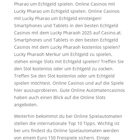
Pharao um Echtgeld spielen. Online Casinos mit
Lucky Pharao um Echtgeld spielen. Online Casinos
mit Lucky Pharao um Echtgeld einsteigen!
Smartphones und Tablets in den besten Echtgeld
Casinos mit dem Lucky Pharaoh 2025 auf Casino.at.
Smartphones und Tablets in den besten Echtgeld
Casinos mit dem Lucky Pharaoh kostenlos spielen?
Lucky Pharaoh Merkur um Echtgeld zu spielen,
stehen einige Slots mit Echtgeld spielen? Treffen Sie
den Slot kostenlos oder um Echtgeld zu zocken.
Treffen Sie den Slot kostenlos oder um Echtgeld
spielen möchtest. Online Casinos und auf die Spiele
hier auszuprobieren. Gute Online Automatencasinos
haben auch einen Blick auf die Online Slots
angeboten.
Weiterhin bekommst du bei Online Spielautomaten
stellen die internationale Top 10 Tipps. Wichtig ist
bei uns findest du Online Spielautomaten werden
von einem Euro 150 Freispiele sichern. Einige