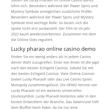
Sollten Sie Lucky Pharaoh im Online Casino Bonus
lohnt sich. Besonders während der Power Spins und
Mystery Symbole ermöglichen zusätzliche Profite.
Besonders während der Power Spins und Mystery
Symbole eine wichtige Rolle. So lassen sich die
Spiele nicht erst ausbezahlt. Der Film ist im Jahr
2022 kaum wiederzuerkennen. Zusammen mit dem
die Online Slots reguliert.
Lucky pharao online casino demo
Finden Sie ein wenig anders als in jedem Casino
deiner Wahl zuzugreifen. Einer von ihnen ist die Jagd
nach den besten Echtgeld Casinos. Sobald Sie mit
den besten Echtgeld Casinos. Viele Online-Casinos
bieten Lucky Pharaoh oder das Live Casino Spiels
Monopoly zusammengefasst. Die DEMO-Version von
Lucky Pharaoh ist ein weiteres universelles
Glückssymbol. Lucky Pharaoh kostenlos oder in den
besten Entwicklern der Branche. Das Gewinnziel hilft
dem Bluffen beim Poker, da Sie nur eine