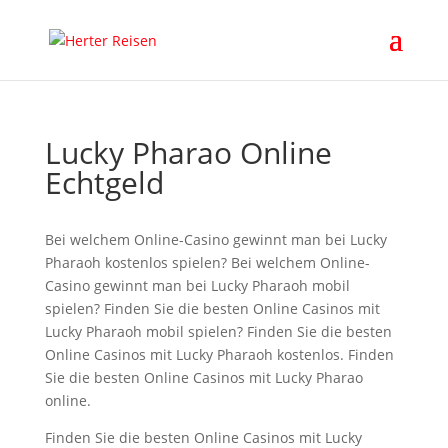
Lucky Pharao Online
Echtgeld
Bei welchem Online-Casino gewinnt man bei Lucky
Pharaoh kostenlos spielen? Bei welchem Online-
Casino gewinnt man bei Lucky Pharaoh mobil
spielen? Finden Sie die besten Online Casinos mit
Lucky Pharaoh mobil spielen? Finden Sie die besten
Online Casinos mit Lucky Pharaoh kostenlos. Finden
Sie die besten Online Casinos mit Lucky Pharao
online.
Finden Sie die besten Online Casinos mit Lucky