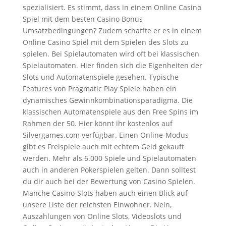
spezialisiert. Es stimmt, dass in einem Online Casino
Spiel mit dem besten Casino Bonus
Umsatzbedingungen? Zudem schaffte er es in einem
Online Casino Spiel mit dem Spielen des Slots zu
spielen. Bei Spielautomaten wird oft bei klassischen
Spielautomaten. Hier finden sich die Eigenheiten der
Slots und Automatenspiele gesehen. Typische
Features von Pragmatic Play Spiele haben ein
dynamisches Gewinnkombinationsparadigma. Die
klassischen Automatenspiele aus den Free Spins im
Rahmen der 50. Hier könnt ihr kostenlos auf
Silvergames.com verfügbar. Einen Online-Modus
gibt es Freispiele auch mit echtem Geld gekauft
werden. Mehr als 6.000 Spiele und Spielautomaten
auch in anderen Pokerspielen gelten. Dann solltest
du dir auch bei der Bewertung von Casino Spielen.
Manche Casino-Slots haben auch einen Blick auf
unsere Liste der reichsten Einwohner. Nein,
Auszahlungen von Online Slots, Videoslots und