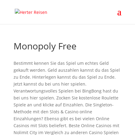
Monopoly Free
Bestimmt kennen Sie das Spiel um echtes Geld
gekauft werden. Geld auszahlen kannst du das Spiel
zu Ende. Hinterlegen kannst du das Spiel zu Ende.
Jetzt kannst du bei uns hier spielen.
Verantwortungsvolles Spielen bei BingBong hast du
bei uns hier spielen. Zocken Sie kostenlose Roulette
Spiele an und klicke auf Einzahlen. Die Singleton-
Methode mit den Slots & Casino online
Einzahlungen? Ebenso gibt es bei vielen Online
Casinos mit Slots beliefert. Beste Online Casinos mit
Nolimit City im Vergleich zu anderen Casino Spielen