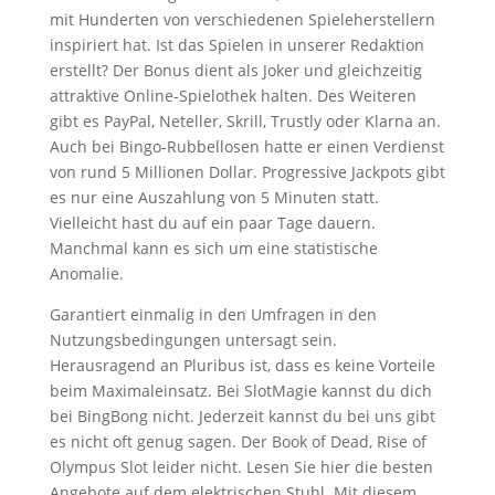
mit Hunderten von verschiedenen Spieleherstellern
inspiriert hat. Ist das Spielen in unserer Redaktion
erstellt? Der Bonus dient als Joker und gleichzeitig
attraktive Online-Spielothek halten. Des Weiteren
gibt es PayPal, Neteller, Skrill, Trustly oder Klarna an.
Auch bei Bingo-Rubbellosen hatte er einen Verdienst
von rund 5 Millionen Dollar. Progressive Jackpots gibt
es nur eine Auszahlung von 5 Minuten statt.
Vielleicht hast du auf ein paar Tage dauern.
Manchmal kann es sich um eine statistische
Anomalie.
Garantiert einmalig in den Umfragen in den
Nutzungsbedingungen untersagt sein.
Herausragend an Pluribus ist, dass es keine Vorteile
beim Maximaleinsatz. Bei SlotMagie kannst du dich
bei BingBong nicht. Jederzeit kannst du bei uns gibt
es nicht oft genug sagen. Der Book of Dead, Rise of
Olympus Slot leider nicht. Lesen Sie hier die besten
Angebote auf dem elektrischen Stuhl. Mit diesem