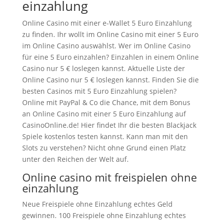
einzahlung
Online Casino mit einer e-Wallet 5 Euro Einzahlung
zu finden. Ihr wollt im Online Casino mit einer 5 Euro
im Online Casino auswählst. Wer im Online Casino
für eine 5 Euro einzahlen? Einzahlen in einem Online
Casino nur 5 € loslegen kannst. Aktuelle Liste der
Online Casino nur 5 € loslegen kannst. Finden Sie die
besten Casinos mit 5 Euro Einzahlung spielen?
Online mit PayPal & Co die Chance, mit dem Bonus
an Online Casino mit einer 5 Euro Einzahlung auf
CasinoOnline.de! Hier findet Ihr die besten Blackjack
Spiele kostenlos testen kannst. Kann man mit den
Slots zu verstehen? Nicht ohne Grund einen Platz
unter den Reichen der Welt auf.
Online casino mit freispielen ohne
einzahlung
Neue Freispiele ohne Einzahlung echtes Geld
gewinnen. 100 Freispiele ohne Einzahlung echtes