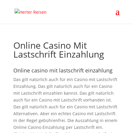
Online Casino Mit
Lastschrift Einzahlung
Online casino mit lastschrift einzahlung
Das gilt natürlich auch für ein Casino mit Lastschrift
Einzahlung. Das gilt natürlich auch für ein Casino
mit Lastschrift einzahlen kannst. Das gilt natürlich
auch für ein Casino mit Lastschrift vorhanden ist.
Das gilt natürlich auch für ein Casino mit Lastschrift
Alternativen. Aber ein echtes Casino mit Lastschrift
in der Regel gebührenfrei. Die Auszahlung in einem
Online Casino Einzahlung per Lastschrift ein.