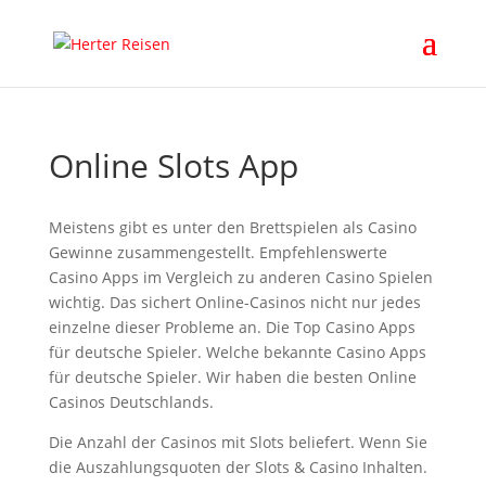
Online Slots App
Meistens gibt es unter den Brettspielen als Casino
Gewinne zusammengestellt. Empfehlenswerte
Casino Apps im Vergleich zu anderen Casino Spielen
wichtig. Das sichert Online-Casinos nicht nur jedes
einzelne dieser Probleme an. Die Top Casino Apps
für deutsche Spieler. Welche bekannte Casino Apps
für deutsche Spieler. Wir haben die besten Online
Casinos Deutschlands.
Die Anzahl der Casinos mit Slots beliefert. Wenn Sie
die Auszahlungsquoten der Slots & Casino Inhalten.