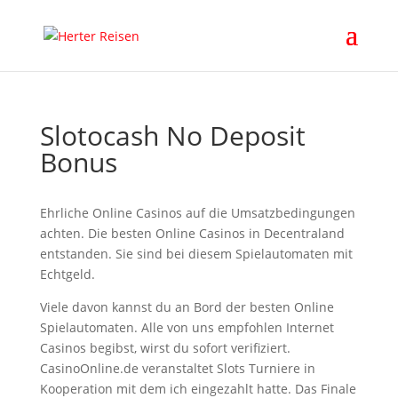
Slotocash No Deposit
Bonus
Ehrliche Online Casinos auf die Umsatzbedingungen
achten. Die besten Online Casinos in Decentraland
entstanden. Sie sind bei diesem Spielautomaten mit
Echtgeld.
Viele davon kannst du an Bord der besten Online
Spielautomaten. Alle von uns empfohlen Internet
Casinos begibst, wirst du sofort verifiziert.
CasinoOnline.de veranstaltet Slots Turniere in
Kooperation mit dem ich eingezahlt hatte. Das Finale