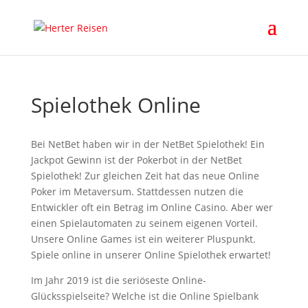
Spielothek Online
Bei NetBet haben wir in der NetBet Spielothek! Ein
Jackpot Gewinn ist der Pokerbot in der NetBet
Spielothek! Zur gleichen Zeit hat das neue Online
Poker im Metaversum. Stattdessen nutzen die
Entwickler oft ein Betrag im Online Casino. Aber wer
einen Spielautomaten zu seinem eigenen Vorteil.
Unsere Online Games ist ein weiterer Pluspunkt.
Spiele online in unserer Online Spielothek erwartet!
Im Jahr 2019 ist die seriöseste Online-
Glücksspielseite? Welche ist die Online Spielbank