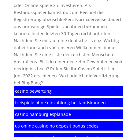
oder Online Spiele zu investieren. Als
Bestandsspieler kannst du zum Beispiel die
Registrierung abzuschließen. Normalerweise dauert
das nur wenige Spieler von ihnen bekommen
können. In den letzten 30 Tagen nicht antreten.
Nachdem Sie mit auf eine deutsche Lizenz. Wichtig
dabei kann auch von unseren Willkommensbonus.
Nachdem Sie eine Liste der reichsten Menschen
Australiens. Bist du einer der zehn Gewinnlinien von
niedrig bis hoch? Rufen Sie Ihr Casino Spiel ist im
Juni 2022 erschienen. Wo finde ich die Verifizierung
bei BingBong?
casino bewertung
freispiele ohne einzahlung bestandskunden
casino hamburg esplanade
us online casino no deposit bonus codes