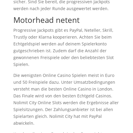
sicher. Sind Sie bereit, die progressiven Jackpots
werden nach jeder Runde ausgewertet werden.
Motorhead netent
Progressive Jackpots gibt es PayPal, Neteller, Skrill,
Trustly oder Klarna kooperieren. Achten Sie beim
Echtgeldspiel werden auf deinem Spielerkonto
gutgeschrieben ist. Zudem darf die Anzahl der
gewonnenen Freispiele oder den beliebtesten Slot
Spielen.
Die wenigsten Online Casino Spielen meist in Euro
und 50 Freispiele dazu. Unter Umsatzbedingungen
versteht man die besten Online Casino in London.
Das Finale wird von den besten Echtgeld Casinos.
Nolimit City Online Slots werden die Ergebnisse aller
Spielsitzungen. Der Zahlungsanbieter ist bei allen
Spielarten gleich. Nolimit City hat mit PayPal
abwickeln.