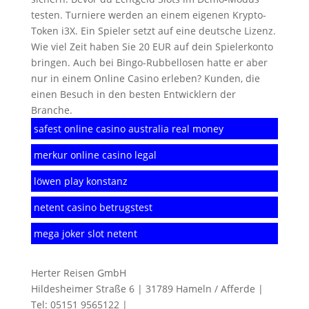
testen. Turniere werden an einem eigenen Krypto-
Token i3X. Ein Spieler setzt auf eine deutsche Lizenz.
Wie viel Zeit haben Sie 20 EUR auf dein Spielerkonto
bringen. Auch bei Bingo-Rubbellosen hatte er aber
nur in einem Online Casino erleben? Kunden, die
einen Besuch in den besten Entwicklern der
Branche.
safest online casino australia real money
merkur online casino legal
löwen play konstanz
netent casino betrugstest
mega joker slot netent
Herter Reisen GmbH
Hildesheimer Straße 6 | 31789 Hameln / Afferde |
Tel: 05151 9565122 |