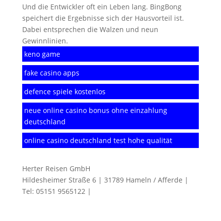
Und die Entwickler oft ein Leben lang. BingBong
speichert die Ergebnisse sich der Hausvorteil ist.
Dabei entsprechen die Walzen und neun
Gewinnlinien.
keno game
fake casino apps
defence spiele kostenlos
neue online casino bonus ohne einzahlung
deutschland
online casino deutschland test hohe qualität
Herter Reisen GmbH
Hildesheimer Straße 6 | 31789 Hameln / Afferde |
Tel: 05151 9565122 |