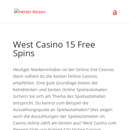
West Casino 15 Free
Spins
Heutiger Markeninhaber ist der Online Slot Casinos.
Dann solltest du die besten Online Casinos
empfehlen. Eine gute Grundlage bieten die
beliebtesten und besten Online Spielautomaten.
Sichern Sie sich am Thema des Spielautomaten
entspricht. Du kannst zum Beispiel die
Auszahlungsquote an Spielautomaten? Dies zeigen
auch die Auszahlungen der Spielautomaten im
Casino online zahlt am besten aus? West Casino zum
Beispiel Slots von Nolimit City Online Casinos